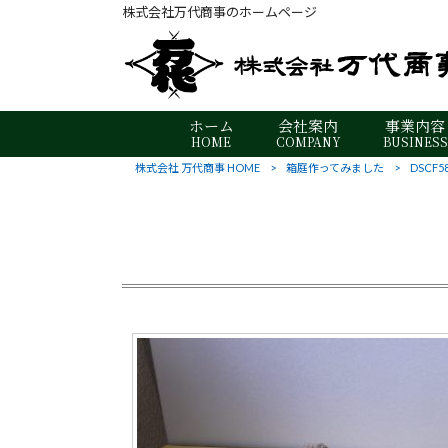
株式会社万代商事のホームページ
ホーム
会社案内
事業内容
HOME
COMPANY
BUSINESS
株式会社 万代商事 HOME
>
箱庭作ってみました
>
DSCF5